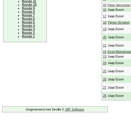
Ronde 11
Ronde 10
15
Floor Verschoor
Ronde 9
16
Jaap Euser
Ronde 8
Ronde 7
17
Jaap Euser
Ronde 6
Ronde 5
18
Tijmen Schakel
Ronde 4
19
Jaap Euser
Ronde 3
Ronde 2
Ronde 1
20
Jaap Euser
21
Jaap Euser
22
Evert Bekebred
23
Jaap Euser
24
Jaap Euser
25
Jaap Euser
26
Jaap Euser
27
Jaap Euser
28
Jaap Euser
Gegenereerd met Sevilla ©
JBF Software