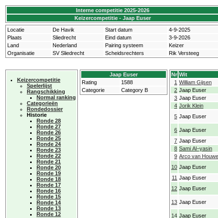
Interne competitie 2025-2026
Keizercompetitie - Jaap Euser
Locatie
De Havik
Start datum
4-9-2025
Plaats
Sliedrecht
Eind datum
3-9-2026
Land
Nederland
Pairing systeem
Keizer
Organisatie
SV Sliedrecht
Scheidsrechters
Rik Versteeg
Jaap Euser
Nr
Wit
Keizercompetitie
Rating
1588
1
William Gijsen
Spelerlijst
Categorie
Category B
2
Jaap Euser
Rangschikking
Normal ranking
3
Jaap Euser
Categorieën
4
Jorik Klein
Rondedossier
Historie
5
Jaap Euser
Ronde 28
Ronde 27
6
Jaap Euser
Ronde 26
Ronde 25
7
Jaap Euser
Ronde 24
8
Sami Al−yasin
Ronde 23
Ronde 22
9
Arco van Houwe
Ronde 21
10
Jaap Euser
Ronde 20
Ronde 19
11
Jaap Euser
Ronde 18
Ronde 17
12
Jaap Euser
Ronde 16
Ronde 15
13
Jaap Euser
Ronde 14
Ronde 13
Ronde 12
14
Jaap Euser