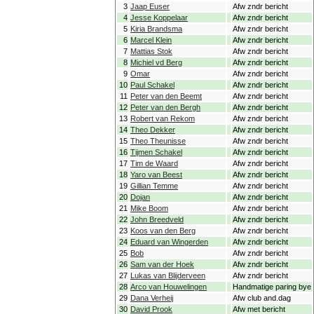
3
Jaap Euser
Afw zndr bericht
4
Jesse Koppelaar
Afw zndr bericht
5
Kiria Brandsma
Afw zndr bericht
6
Marcel Klein
Afw zndr bericht
7
Mattias Stok
Afw zndr bericht
8
Michiel vd Berg
Afw zndr bericht
9
Omar
Afw zndr bericht
10
Paul Schakel
Afw zndr bericht
11
Peter van den Beemt
Afw zndr bericht
12
Peter van den Bergh
Afw zndr bericht
13
Robert van Rekom
Afw zndr bericht
14
Theo Dekker
Afw zndr bericht
15
Theo Theunisse
Afw zndr bericht
16
Tijmen Schakel
Afw zndr bericht
17
Tim de Waard
Afw zndr bericht
18
Yaro van Beest
Afw zndr bericht
19
Gillian Temme
Afw zndr bericht
20
Dojan
Afw zndr bericht
21
Mike Boom
Afw zndr bericht
22
John Breedveld
Afw zndr bericht
23
Koos van den Berg
Afw zndr bericht
24
Eduard van Wingerden
Afw zndr bericht
25
Bob
Afw zndr bericht
26
Sam van der Hoek
Afw zndr bericht
27
Lukas van Blijderveen
Afw zndr bericht
28
Arco van Houwelingen
Handmatige paring bye
29
Dana Verheij
Afw club and.dag
30
David Prook
Afw met bericht