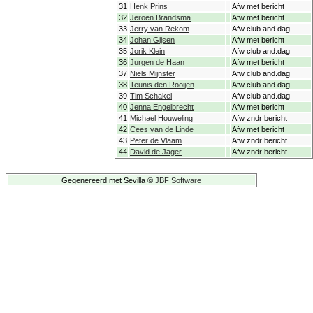
31
Henk Prins
Afw met bericht
32
Jeroen Brandsma
Afw met bericht
33
Jerry van Rekom
Afw club and.dag
34
Johan Gijsen
Afw met bericht
35
Jorik Klein
Afw club and.dag
36
Jurgen de Haan
Afw met bericht
37
Niels Mijnster
Afw club and.dag
38
Teunis den Rooijen
Afw club and.dag
39
Tim Schakel
Afw club and.dag
40
Jenna Engelbrecht
Afw met bericht
41
Michael Houweling
Afw zndr bericht
42
Cees van de Linde
Afw met bericht
43
Peter de Vlaam
Afw zndr bericht
44
David de Jager
Afw zndr bericht
Gegenereerd met Sevilla ©
JBF Software