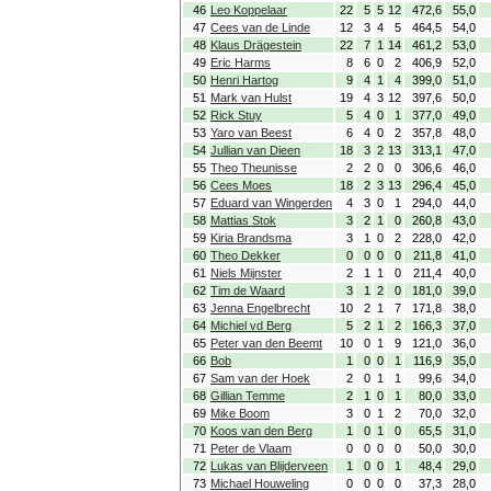
46
Leo Koppelaar
22
5
5
12
472,6
55,0
47
Cees van de Linde
12
3
4
5
464,5
54,0
48
Klaus Drägestein
22
7
1
14
461,2
53,0
49
Eric Harms
8
6
0
2
406,9
52,0
50
Henri Hartog
9
4
1
4
399,0
51,0
51
Mark van Hulst
19
4
3
12
397,6
50,0
52
Rick Stuy
5
4
0
1
377,0
49,0
53
Yaro van Beest
6
4
0
2
357,8
48,0
54
Jullian van Dieen
18
3
2
13
313,1
47,0
55
Theo Theunisse
2
2
0
0
306,6
46,0
56
Cees Moes
18
2
3
13
296,4
45,0
57
Eduard van Wingerden
4
3
0
1
294,0
44,0
58
Mattias Stok
3
2
1
0
260,8
43,0
59
Kiria Brandsma
3
1
0
2
228,0
42,0
60
Theo Dekker
0
0
0
0
211,8
41,0
61
Niels Mijnster
2
1
1
0
211,4
40,0
62
Tim de Waard
3
1
2
0
181,0
39,0
63
Jenna Engelbrecht
10
2
1
7
171,8
38,0
64
Michiel vd Berg
5
2
1
2
166,3
37,0
65
Peter van den Beemt
10
0
1
9
121,0
36,0
66
Bob
1
0
0
1
116,9
35,0
67
Sam van der Hoek
2
0
1
1
99,6
34,0
68
Gillian Temme
2
1
0
1
80,0
33,0
69
Mike Boom
3
0
1
2
70,0
32,0
70
Koos van den Berg
1
0
1
0
65,5
31,0
71
Peter de Vlaam
0
0
0
0
50,0
30,0
72
Lukas van Blijderveen
1
0
0
1
48,4
29,0
73
Michael Houweling
0
0
0
0
37,3
28,0