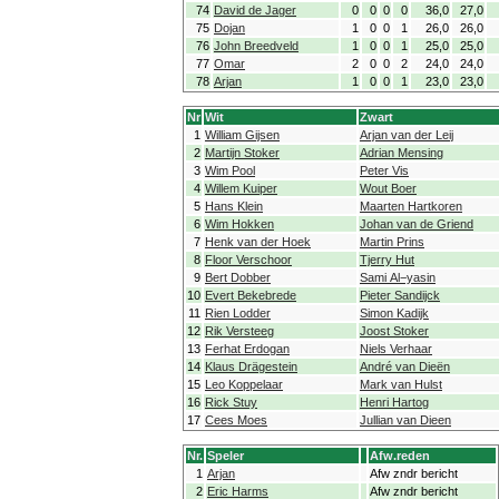
74
David de Jager
0
0
0
0
36,0
27,0
75
Dojan
1
0
0
1
26,0
26,0
76
John Breedveld
1
0
0
1
25,0
25,0
77
Omar
2
0
0
2
24,0
24,0
78
Arjan
1
0
0
1
23,0
23,0
Nr
Wit
Zwart
1
William Gijsen
Arjan van der Leij
2
Martijn Stoker
Adrian Mensing
3
Wim Pool
Peter Vis
4
Willem Kuiper
Wout Boer
5
Hans Klein
Maarten Hartkoren
6
Wim Hokken
Johan van de Griend
7
Henk van der Hoek
Martin Prins
8
Floor Verschoor
Tjerry Hut
9
Bert Dobber
Sami Al−yasin
10
Evert Bekebrede
Pieter Sandijck
11
Rien Lodder
Simon Kadijk
12
Rik Versteeg
Joost Stoker
13
Ferhat Erdogan
Niels Verhaar
14
Klaus Drägestein
André van Dieën
15
Leo Koppelaar
Mark van Hulst
16
Rick Stuy
Henri Hartog
17
Cees Moes
Jullian van Dieen
Nr.
Speler
Afw.reden
1
Arjan
Afw zndr bericht
2
Eric Harms
Afw zndr bericht