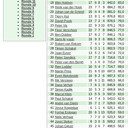
Ronde 11
18
Wim Hokken
17
6
8
3
942,0
83,0
Ronde 10
19
Henk van der Hoek
23
7
7
9
884,2
82,0
Ronde 9
Ronde 8
20
Johan van de Griend
16
4
4
8
881,0
81,0
Ronde 7
21
Tjerry Hut
13
8
1
4
876,8
80,0
Ronde 6
22
David Prook
13
7
2
4
876,5
79,0
Ronde 5
Ronde 4
23
Peter Vis
22
9
3
10
875,1
78,0
Ronde 3
24
Floor Verschoor
22
7
7
8
846,5
77,0
Ronde 2
25
Bert Dobber
17
8
2
7
846,1
76,0
Ronde 1
26
Sami Al−yasin
18
9
3
6
806,3
75,0
27
Robert van Rekom
7
4
1
2
803,8
74,0
28
Tijmen Schakel
5
3
1
1
802,5
73,0
29
Jaap Euser
13
5
2
6
747,6
72,0
30
Pieter Sandijck
17
7
2
8
716,6
71,0
31
Peter van den Bergh
1
1
0
0
715,0
70,0
32
Rien Lodder
16
5
4
7
714,7
69,0
33
Martin Prins
21
6
5
10
697,5
68,0
34
Evert Bekebrede
16
8
2
6
697,3
67,0
35
Rik Versteeg
18
6
1
11
665,5
66,0
36
Dana Verheij
7
6
1
0
645,9
65,0
37
Simon Kadijk
10
5
3
2
606,8
64,0
38
Marcel Klein
13
5
5
3
597,0
63,0
39
Paul Schakel
14
7
4
3
543,0
62,0
40
André van Dieën
15
7
1
7
529,0
61,0
41
Jesse Koppelaar
6
1
1
4
525,1
60,0
42
Ferhat Erdogan
20
6
1
13
525,0
59,0
43
Niels Verhaar
7
7
0
0
523,3
58,0
44
Joost Stoker
8
3
0
5
509,2
57,0
45
Johan Gijsen
15
2
6
7
498,5
56,0