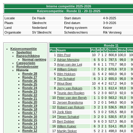
Interne competitie 2025-2026
Keizercompetitie - Ronde 11 - 20-11-2025
Locatie
De Havik
Start datum
4-9-2025
Plaats
Sliedrecht
Eind datum
3-9-2026
Land
Nederland
Pairing systeem
Keizer
Organisatie
SV Sliedrecht
Scheidsrechters
Rik Versteeg
Ronde 11
Keizercompetitie
Pos
Naam
Prt
W
R
V
Score
Wrde
VW
Spelerlijst
1
Wim Pool
10
7
1
2
800,8
100,0
10
Rangschikking
Normal ranking
2
Adrian Mensing
6
5
0
1
787,5
99,0
9
Categorieën
3
Arjan van der Leij
8
6
1
1
770,7
98,0
9
Rondedossier
4
William Gijsen
7
5
0
2
670,6
97,0
9
Historie
Ronde 28
5
Wim Hokken
11
5
4
2
660,0
96,0
9
Ronde 27
6
Tim Schakel
6
3
1
2
655,0
95,0
9
Ronde 26
7
Wout Boer
10
4
4
2
617,2
94,0
9
Ronde 25
Ronde 24
8
Jerry van Rekom
5
3
1
1
612,4
93,0
9
Ronde 23
9
Teunis den Rooijen
5
2
3
0
607,0
92,0
9
Ronde 22
10
Peter van den Bergh
1
1
0
0
563,2
91,0
9
Ronde 21
Ronde 20
11
Jeroen Brandsma
3
2
0
1
549,0
90,0
9
Ronde 19
12
Robert van Rekom
3
2
1
0
536,5
89,0
8
Ronde 18
13
Jorik Klein
5
3
0
2
535,5
88,0
8
Ronde 17
Ronde 16
14
Tijmen Schakel
3
2
0
1
530,5
87,0
8
Ronde 15
15
Bert Dobber
9
6
0
3
527,3
86,0
8
Ronde 14
16
Willem Kuiper
6
3
2
1
514,1
85,0
8
Ronde 13
Ronde 12
17
Martijn Stoker
5
2
2
1
498,0
84,0
8