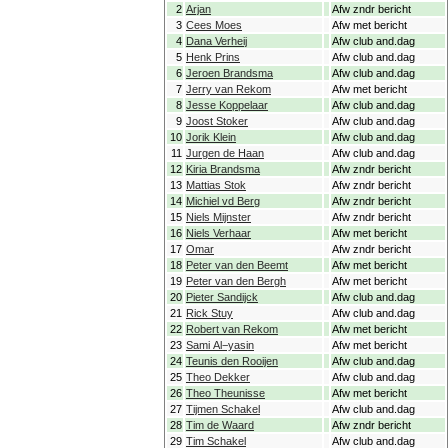
2
Arjan
Afw zndr bericht
3
Cees Moes
Afw met bericht
4
Dana Verheij
Afw club and.dag
5
Henk Prins
Afw club and.dag
6
Jeroen Brandsma
Afw club and.dag
7
Jerry van Rekom
Afw met bericht
8
Jesse Koppelaar
Afw club and.dag
9
Joost Stoker
Afw club and.dag
10
Jorik Klein
Afw club and.dag
11
Jurgen de Haan
Afw club and.dag
12
Kiria Brandsma
Afw zndr bericht
13
Mattias Stok
Afw zndr bericht
14
Michiel vd Berg
Afw zndr bericht
15
Niels Mijnster
Afw zndr bericht
16
Niels Verhaar
Afw met bericht
17
Omar
Afw zndr bericht
18
Peter van den Beemt
Afw met bericht
19
Peter van den Bergh
Afw met bericht
20
Pieter Sandijck
Afw club and.dag
21
Rick Stuy
Afw club and.dag
22
Robert van Rekom
Afw met bericht
23
Sami Al−yasin
Afw met bericht
24
Teunis den Rooijen
Afw club and.dag
25
Theo Dekker
Afw club and.dag
26
Theo Theunisse
Afw met bericht
27
Tijmen Schakel
Afw club and.dag
28
Tim de Waard
Afw zndr bericht
29
Tim Schakel
Afw club and.dag