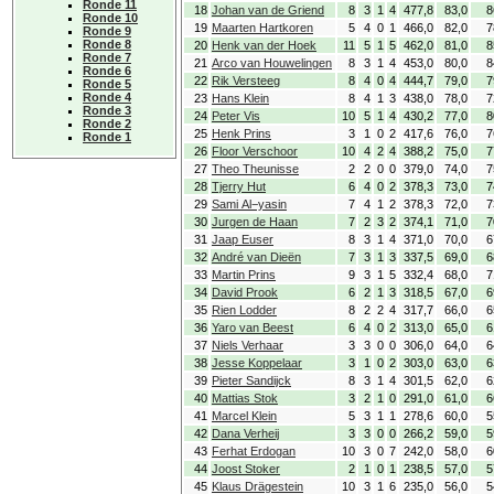
Ronde 11
18
Johan van de Griend
8
3
1
4
477,8
83,0
8
Ronde 10
19
Maarten Hartkoren
5
4
0
1
466,0
82,0
7
Ronde 9
Ronde 8
20
Henk van der Hoek
11
5
1
5
462,0
81,0
8
Ronde 7
21
Arco van Houwelingen
8
3
1
4
453,0
80,0
8
Ronde 6
22
Rik Versteeg
8
4
0
4
444,7
79,0
7
Ronde 5
Ronde 4
23
Hans Klein
8
4
1
3
438,0
78,0
7
Ronde 3
24
Peter Vis
10
5
1
4
430,2
77,0
8
Ronde 2
25
Henk Prins
3
1
0
2
417,6
76,0
7
Ronde 1
26
Floor Verschoor
10
4
2
4
388,2
75,0
7
27
Theo Theunisse
2
2
0
0
379,0
74,0
7
28
Tjerry Hut
6
4
0
2
378,3
73,0
7
29
Sami Al−yasin
7
4
1
2
378,3
72,0
7
30
Jurgen de Haan
7
2
3
2
374,1
71,0
7
31
Jaap Euser
8
3
1
4
371,0
70,0
6
32
André van Dieën
7
3
1
3
337,5
69,0
6
33
Martin Prins
9
3
1
5
332,4
68,0
7
34
David Prook
6
2
1
3
318,5
67,0
6
35
Rien Lodder
8
2
2
4
317,7
66,0
6
36
Yaro van Beest
6
4
0
2
313,0
65,0
6
37
Niels Verhaar
3
3
0
0
306,0
64,0
6
38
Jesse Koppelaar
3
1
0
2
303,0
63,0
6
39
Pieter Sandijck
8
3
1
4
301,5
62,0
6
40
Mattias Stok
3
2
1
0
291,0
61,0
6
41
Marcel Klein
5
3
1
1
278,6
60,0
5
42
Dana Verheij
3
3
0
0
266,2
59,0
5
43
Ferhat Erdogan
10
3
0
7
242,0
58,0
6
44
Joost Stoker
2
1
0
1
238,5
57,0
5
45
Klaus Drägestein
10
3
1
6
235,0
56,0
5