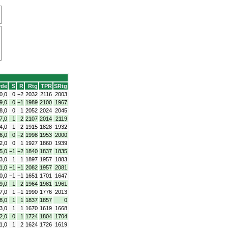
rde
S
R
Rtg
TPR
SRtg
0,0
0
−2
2032
2116
2003
9,0
0
−1
1989
2100
1967
8,0
0
1
2052
2024
2045
7,0
1
2
2107
2014
2119
4,0
1
2
1915
1828
1932
6,0
0
−2
1998
1953
2000
2,0
0
1
1927
1860
1939
5,0
−1
−2
1840
1837
1835
3,0
1
1
1897
1957
1883
1,0
−1
−1
2082
1957
2081
0,0
−1
−1
1651
1701
1647
9,0
1
2
1964
1981
1961
7,0
1
−1
1990
1776
2013
8,0
1
1
1837
1857
0
3,0
1
1
1670
1619
1668
2,0
0
1
1724
1804
1704
1,0
1
2
1624
1726
1619