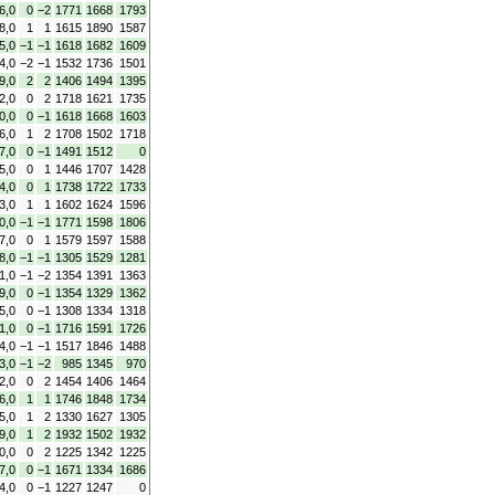
6,0
0
−2
1771
1668
1793
8,0
1
1
1615
1890
1587
5,0
−1
−1
1618
1682
1609
4,0
−2
−1
1532
1736
1501
9,0
2
2
1406
1494
1395
2,0
0
2
1718
1621
1735
0,0
0
−1
1618
1668
1603
6,0
1
2
1708
1502
1718
7,0
0
−1
1491
1512
0
5,0
0
1
1446
1707
1428
4,0
0
1
1738
1722
1733
3,0
1
1
1602
1624
1596
0,0
−1
−1
1771
1598
1806
7,0
0
1
1579
1597
1588
8,0
−1
−1
1305
1529
1281
1,0
−1
−2
1354
1391
1363
9,0
0
−1
1354
1329
1362
5,0
0
−1
1308
1334
1318
1,0
0
−1
1716
1591
1726
4,0
−1
−1
1517
1846
1488
3,0
−1
−2
985
1345
970
2,0
0
2
1454
1406
1464
6,0
1
1
1746
1848
1734
5,0
1
2
1330
1627
1305
9,0
1
2
1932
1502
1932
0,0
0
2
1225
1342
1225
7,0
0
−1
1671
1334
1686
4,0
0
−1
1227
1247
0