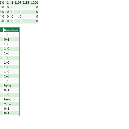
7,0
1
1
1197
1158
1200
6,0
0
0
0
0
5,0
0
0
0
0
4,0
0
0
0
0
3,0
0
0
0
0
Resultaat
1−0
0−1
1−0
1−0
1−0
1−0
1−0
1−0
1−0
1−0
1−0
½−½
0−1
1−0
½−½
½−½
0−1
0−1