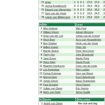
74
Arjan
1
0
0
1
27,0
27,0
2
75
Jenna Engelbrecht
0
0
0
0
26,0
26,0
2
76
Eduard van Wingerden
0
0
0
0
25,0
25,0
2
77
Sam van der Hoek
0
0
0
0
24,0
24,0
2
78
Lukas van Blijderveen
0
0
0
0
23,0
23,0
2
Nr
Wit
Zwart
1
Wim Hokken
Wim Pool
2
William Gijsen
Adrian Mensing
3
Arjan van der Leij
Johan van de Griend
4
Wout Boer
Arco van Houwelingen
5
Bert Dobber
Henk van der Hoek
6
Willem Kuiper
Peter Vis
7
Martijn Stoker
Floor Verschoor
8
Tjerry Hut
John Breedveld
9
Jaap Euser
Martin Prins
10
Hans Klein
David Prook
11
Maarten Hartkoren
Cees van de Linde
12
Leo Koppelaar
Rien Lodder
13
Ferhat Erdogan
Yaro van Beest
14
Marcel Klein
Evert Bekebrede
15
Johan Gijsen
Klaus Drägestein
16
Paul Schakel
Henri Hartog
17
Jullian van Dieen
Eric Harms
18
Mark van Hulst
Simon Kadijk
Nr.
Speler
Afw.reden
1
André van Dieën
Afw club and.dag