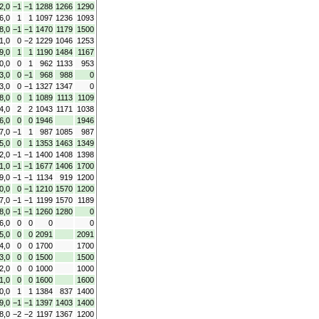
2,0
−1
−1
1288
1266
1290
6,0
1
1
1097
1236
1093
8,0
−1
−1
1470
1179
1500
1,0
0
−2
1229
1046
1253
9,0
1
1
1190
1484
1167
0,0
0
1
962
1133
953
3,0
0
−1
968
988
0
3,0
0
−1
1327
1347
0
8,0
0
1
1089
1113
1109
4,0
2
2
1043
1171
1038
6,0
0
0
1946
1946
7,0
−1
1
987
1085
987
5,0
0
1
1353
1463
1349
2,0
−1
−1
1400
1408
1398
1,0
−1
−1
1677
1406
1700
9,0
−1
−1
1134
919
1200
0,0
0
−1
1210
1570
1200
7,0
−1
−1
1199
1570
1189
8,0
−1
−1
1260
1280
0
6,0
0
0
0
0
5,0
0
0
2091
2091
4,0
0
0
1700
1700
3,0
0
0
1500
1500
2,0
0
0
1000
1000
1,0
0
0
1600
1600
0,0
1
1
1384
837
1400
9,0
−1
−1
1397
1403
1400
8,0
−2
−2
1197
1367
1200