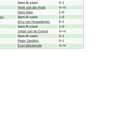
Sami Al−yasin
0−1
Henk van der Hoek
½−½
Hans Klein
1−0
kom
Sami Al−yasin
1−0
Arco van Houwelingen
0−1
Sami Al−yasin
1−0
Johan van de Griend
½−½
Sami Al−yasin
0−1
Pieter Sandijck
0−1
Evert Bekebrede
½−½