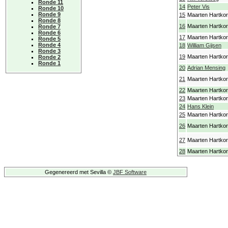
Ronde 11
14
Peter Vis
Ronde 10
Ronde 9
15
Maarten Hartko
Ronde 8
16
Maarten Hartko
Ronde 7
Ronde 6
17
Maarten Hartko
Ronde 5
Ronde 4
18
William Gijsen
Ronde 3
19
Maarten Hartko
Ronde 2
Ronde 1
20
Adrian Mensing
21
Maarten Hartko
22
Maarten Hartko
23
Maarten Hartko
24
Hans Klein
25
Maarten Hartko
26
Maarten Hartko
27
Maarten Hartko
28
Maarten Hartko
Gegenereerd met Sevilla ©
JBF Software