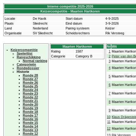
Interne competitie 2025-2026
Keizercompetitie - Maarten Hartkoren
Locatie
De Havik
Start datum
4-9-2025
Plaats
Sliedrecht
Eind datum
3-9-2026
Land
Nederland
Pairing systeem
Keizer
Organisatie
SV Sliedrecht
Scheidsrechters
Rik Versteeg
Maarten Hartkoren
Nr
Wit
Keizercompetitie
Rating
1587
1
Maarten Hartko
Spelerlijst
Categorie
Category B
2
Peter van den 
Rangschikking
Normal ranking
3
Maarten Hartko
Categorieën
4
Maarten Hartko
Rondedossier
Historie
Ronde 28
5
Maarten Hartko
Ronde 27
Ronde 26
6
Maarten Hartko
Ronde 25
Ronde 24
7
Maarten Hartko
Ronde 23
Ronde 22
Ronde 21
8
Maarten Hartko
Ronde 20
Ronde 19
9
Maarten Hartko
Ronde 18
Ronde 17
10
Klaus Drägestei
Ronde 16
11
Maarten Hartko
Ronde 15
Ronde 14
12
Maarten Hartko
Ronde 13
Ronde 12
13
Rik Versteeg