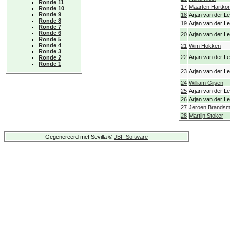
Ronde 11
17
Maarten Hartko
Ronde 10
Ronde 9
18
Arjan van der Lei
Ronde 8
19
Arjan van der Lei
Ronde 7
Ronde 6
20
Arjan van der Lei
Ronde 5
Ronde 4
21
Wim Hokken
Ronde 3
22
Arjan van der Lei
Ronde 2
Ronde 1
23
Arjan van der Lei
24
William Gijsen
25
Arjan van der Lei
26
Arjan van der Lei
27
Jeroen Brands
28
Martijn Stoker
Gegenereerd met Sevilla ©
JBF Software