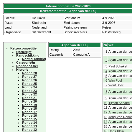
Interne competitie 2025-2026
Keizercompetitie - Arjan van der Leij
Locatie
De Havik
Start datum
4-9-2025
Plaats
Sliedrecht
Eind datum
3-9-2026
Land
Nederland
Pairing systeem
Keizer
Organisatie
SV Sliedrecht
Scheidsrechters
Rik Versteeg
Arjan van der Leij
Nr
Wit
Keizercompetitie
Rating
2045
1
Arjan van der Lei
Spelerlijst
Categorie
Categorie A
Rangschikking
Normal ranking
2
Arjan van der Lei
Categorieën
Rondedossier
3
Paul Schakel
Historie
4
Arjan van der Lei
Ronde 28
5
Arjan van der Lei
Ronde 27
Ronde 26
6
Wim Pool
Ronde 25
7
Wout Boer
Ronde 24
Ronde 23
8
Arjan van der Lei
Ronde 22
Ronde 21
9
Arjan van der Lei
Ronde 20
10
Tijmen Schakel
Ronde 19
11
Arjan van der Lei
Ronde 18
Ronde 17
12
Arjan van der Lei
Ronde 16
13
Jerry van Reko
Ronde 15
14
Arjan van der Lei
Ronde 14
Ronde 13
15
Arjan van der Lei
Ronde 12
16
Hans Klein